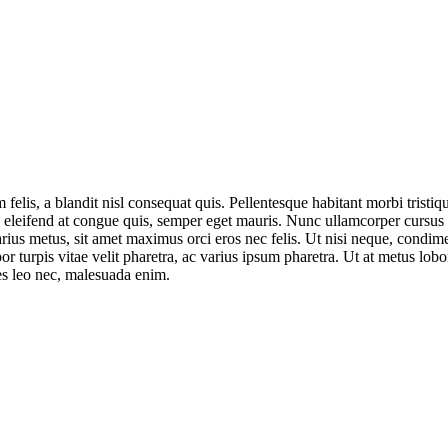
felis, a blandit nisl consequat quis. Pellentesque habitant morbi tristiq
em, eleifend at congue quis, semper eget mauris. Nunc ullamcorper cursus
arius metus, sit amet maximus orci eros nec felis. Ut nisi neque, condi
r turpis vitae velit pharetra, ac varius ipsum pharetra. Ut at metus lobo
cies leo nec, malesuada enim.