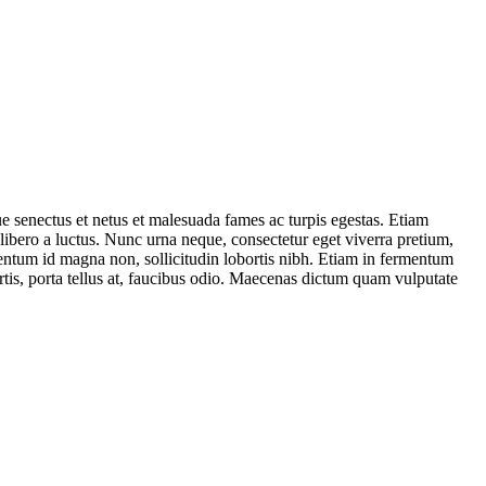
ue senectus et netus et malesuada fames ac turpis egestas. Etiam
 libero a luctus. Nunc urna neque, consectetur eget viverra pretium,
mentum id magna non, sollicitudin lobortis nibh. Etiam in fermentum
rtis, porta tellus at, faucibus odio. Maecenas dictum quam vulputate