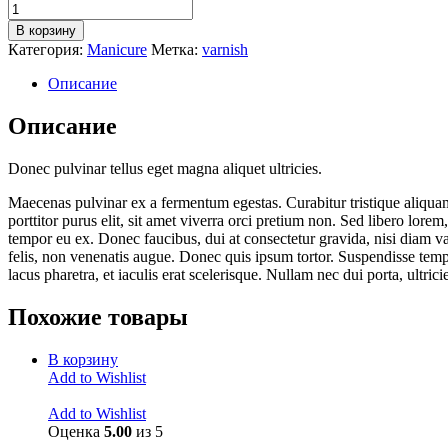
Количество
товара
В корзину
Wax
Категория:
Manicure
Метка:
varnish
Cream
Описание
Описание
Donec pulvinar tellus eget magna aliquet ultricies.
Maecenas pulvinar ex a fermentum egestas. Curabitur tristique aliquam 
porttitor purus elit, sit amet viverra orci pretium non. Sed libero lor
tempor eu ex. Donec faucibus, dui at consectetur gravida, nisi diam v
felis, non venenatis augue. Donec quis ipsum tortor. Suspendisse tempo
lacus pharetra, et iaculis erat scelerisque. Nullam nec dui porta, ultri
Похожие товары
В корзину
Add to Wishlist
Add to Wishlist
Оценка
5.00
из 5