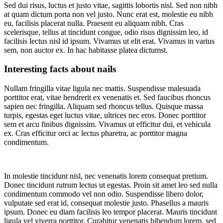
Sed dui risus, luctus et justo vitae, sagittis lobortis nisl. Sed non nibh
at quam dictum porta non vel justo. Nunc erat est, molestie eu nibh
eu, facilisis placerat nulla. Praesent eu aliquam nibh. Cras
scelerisque, tellus at tincidunt congue, odio risus dignissim leo, id
facilisis lectus nisl id ipsum. Vivamus ut elit erat. Vivamus in varius
sem, non auctor ex. In hac habitasse platea dictumst.
Interesting facts about nails
Nullam fringilla vitae ligula nec mattis. Suspendisse malesuada
porttitor erat, vitae hendrerit ex venenatis et. Sed faucibus rhoncus
sapien nec fringilla. Aliquam sed rhoncus tellus. Quisque massa
turpis, egestas eget luctus vitae, ultrices nec eros. Donec porttitor
sem et arcu finibus dignissim. Vivamus ut efficitur dui, et vehicula
ex. Cras efficitur orci ac lectus pharetra, ac porttitor magna
condimentum.
In molestie tincidunt nisl, nec venenatis lorem consequat pretium.
Donec tincidunt rutrum lectus ut egestas. Proin sit amet leo sed nulla
condimentum commodo vel non odio. Suspendisse libero dolor,
vulputate sed erat id, consequat molestie justo. Phasellus a mauris
ipsum. Donec eu diam facilisis leo tempor placerat. Mauris tincidunt
ligula vel viverra porttitor. Curabitur venenatis bibendum lorem, sed