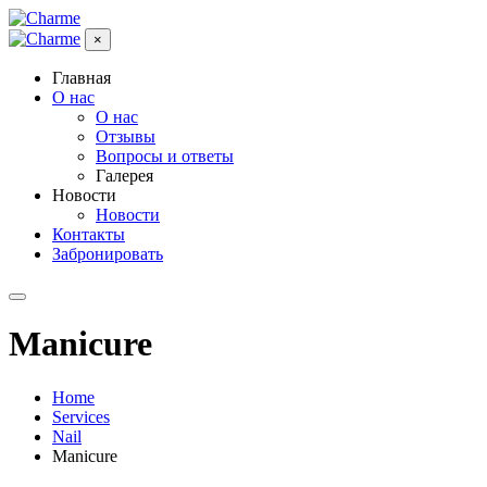
×
Главная
О нас
О нас
Отзывы
Вопросы и ответы
Галерея
Новости
Новости
Контакты
Забронировать
Manicure
Home
Services
Nail
Manicure