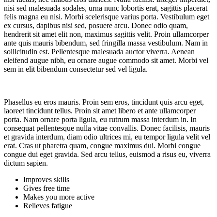
nisi sed malesuada sodales, urna nunc lobortis erat, sagittis placerat
felis magna eu nisi. Morbi scelerisque varius porta. Vestibulum eget
ex cursus, dapibus nisi sed, posuere arcu. Donec odio quam,
hendrerit sit amet elit non, maximus sagittis velit. Proin ullamcorper
ante quis mauris bibendum, sed fringilla massa vestibulum. Nam in
sollicitudin est. Pellentesque malesuada auctor viverra. Aenean
eleifend augue nibh, eu ornare augue commodo sit amet. Morbi vel
sem in elit bibendum consectetur sed vel ligula.
Phasellus eu eros mauris. Proin sem eros, tincidunt quis arcu eget,
laoreet tincidunt tellus. Proin sit amet libero et ante ullamcorper
porta. Nam ornare porta ligula, eu rutrum massa interdum in. In
consequat pellentesque nulla vitae convallis. Donec facilisis, mauris
et gravida interdum, diam odio ultrices mi, eu tempor ligula velit vel
erat. Cras ut pharetra quam, congue maximus dui. Morbi congue
congue dui eget gravida. Sed arcu tellus, euismod a risus eu, viverra
dictum sapien.
Improves skills
Gives free time
Makes you more active
Relieves fatigue