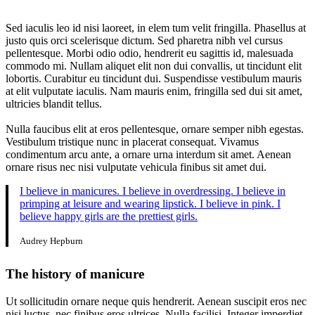
Sed iaculis leo id nisi laoreet, in elem tum velit fringilla. Phasellus at
justo quis orci scelerisque dictum. Sed pharetra nibh vel cursus
pellentesque. Morbi odio odio, hendrerit eu sagittis id, malesuada
commodo mi. Nullam aliquet elit non dui convallis, ut tincidunt elit
lobortis. Curabitur eu tincidunt dui. Suspendisse vestibulum mauris
at elit vulputate iaculis. Nam mauris enim, fringilla sed dui sit amet,
ultricies blandit tellus.
Nulla faucibus elit at eros pellentesque, ornare semper nibh egestas.
Vestibulum tristique nunc in placerat consequat. Vivamus
condimentum arcu ante, a ornare urna interdum sit amet. Aenean
ornare risus nec nisi vulputate vehicula finibus sit amet dui.
I believe in manicures. I believe in overdressing. I believe in
primping at leisure and wearing lipstick. I believe in pink. I
believe happy girls are the prettiest girls.
Audrey Hepburn
The history of manicure
Ut sollicitudin ornare neque quis hendrerit. Aenean suscipit eros nec
nisi luctus, nec finibus eros ultrices. Nulla facilisi. Integer imperdiet,