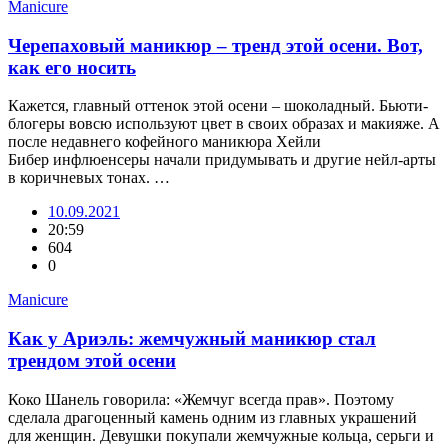
Manicure
Черепаховый маникюр – тренд этой осени. Вот,
как его носить
Кажется, главный оттенок этой осени – шоколадный. Бьюти-
блогеры вовсю используют цвет в своих образах и макияже. А
после недавнего кофейного маникюра Хейли
Бибер инфлюенсеры начали придумывать и другие нейл-арты
в коричневых тонах. …
10.09.2021
20:59
604
0
Manicure
Как у Ариэль: жемчужный маникюр стал
трендом этой осени
Коко Шанель говорила: «Жемчуг всегда прав». Поэтому
сделала драгоценный камень одним из главных украшений
для женщин. Девушки покупали жемчужные кольца, серьги и