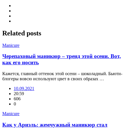
Related
posts
Manicure
Черепаховый маникюр – тренд этой осени. Вот,
как его носить
Кажется, главный оттенок этой осени – шоколадный. Бьюти-
блогеры вовсю используют цвет в своих образах …
10.09.2021
20:59
606
0
Manicure
Как у Ариэль: жемчужный маникюр стал