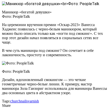
Маникюр «богатой девушки»
Фото: PeopleTalk
На церемонии вручения премии «Оскар-2023» Ванесса
Хадженс появилась с черно-белым маникюром, который
можно было описать только как «ногти под смокинг». С тех
пор этот дизайн начал появляться в социальных сетях все
чаще.
В чем суть маникюра под смокинг? Он сочетает в себе
лаконичность, простоту и современность.
Фото: PeopleTalk
Дизайн, вдохновленный смокингом — это четкие
геометричные черно-белые линии. К примеру, мастер
маникюра Зола Ганзориг использовала для маникюра Ванессы
два основных цвета в абстрактном узоре.
Tags:
church
nails
varnish
Share